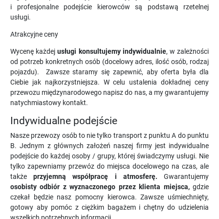
i profesjonalne podejście kierowców są podstawą rzetelnej
usługi.
Atrakcyjne ceny
Wycenę każdej
usługi konsultujemy indywidualnie
, w zależności
od potrzeb konkretnych osób (docelowy adres, ilość osób, rodzaj
pojazdu). Zawsze staramy się zapewnić, aby oferta była dla
Ciebie jak najkorzystniejsza. W celu ustalenia dokładnej ceny
przewozu międzynarodowego napisz do nas, a my gwarantujemy
natychmiastowy kontakt.
Indywidualne podejście
Nasze przewozy osób to nie tylko transport z punktu A do punktu
B. Jednym z głównych założeń naszej firmy jest indywidualne
podejście do każdej osoby / grupy, której świadczymy usługi. Nie
tylko zapewniamy przewóz do miejsca docelowego na czas, ale
także
przyjemną współpracę i atmosferę.
Gwarantujemy
osobisty odbiór z wyznaczonego przez klienta miejsca,
gdzie
czekał będzie nasz pomocny kierowca. Zawsze uśmiechnięty,
gotowy aby pomóc z ciężkim bagażem i chętny do udzielenia
wszelkich potrzebnych informacji.